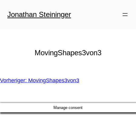
Zum
Inhalt
Jonathan Steininger
springen
MovingShapes3von3
Vorheriger:
MovingShapes3von3
Manage consent