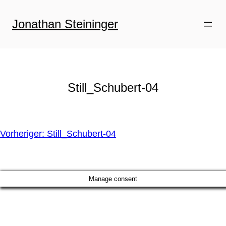
Zum
Inhalt
Jonathan Steininger
springen
Still_Schubert-04
Vorheriger:
Still_Schubert-04
Manage consent